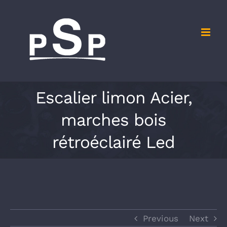
Skip
to
content
Escalier limon Acier,
marches bois
rétroéclairé Led
Previous
Next