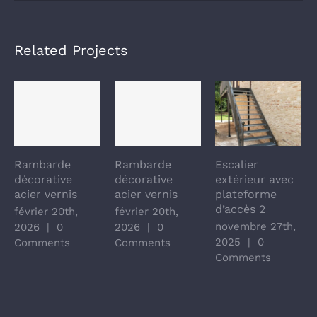
Related Projects
Rambarde
Rambarde
Escalier
décorative
décorative
extérieur avec
acier vernis
acier vernis
plateforme
d’accès 2
février 20th,
février 20th,
novembre 27th,
2026
|
0
2026
|
0
2025
|
0
Comments
Comments
Comments