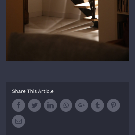
Share This Article
Facebook
Twitter
LinkedIn
Whatsapp
Google+
Tumblr
Pintere
Email