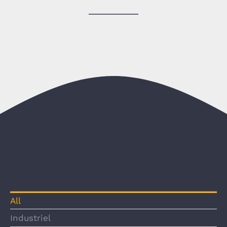
All
Industriel