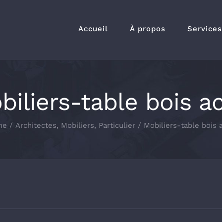
Accueil
À propos
Services
biliers-table bois ac
me
/
Architectes
,
Mobiliers
,
Particulier
/
Mobiliers-table bois 