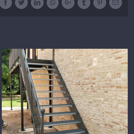
Facebook
Twitter
LinkedIn
Whatsapp
Google+
Tumblr
Pinterest
Email