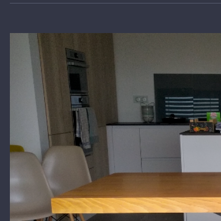
View
Larger
Image