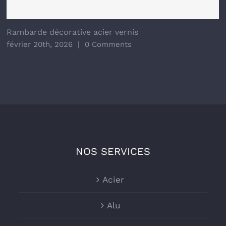
Rambarde décorative acier vernis
février 20th, 2026
|
0 Comments
NOS SERVICES
Acier
Alu