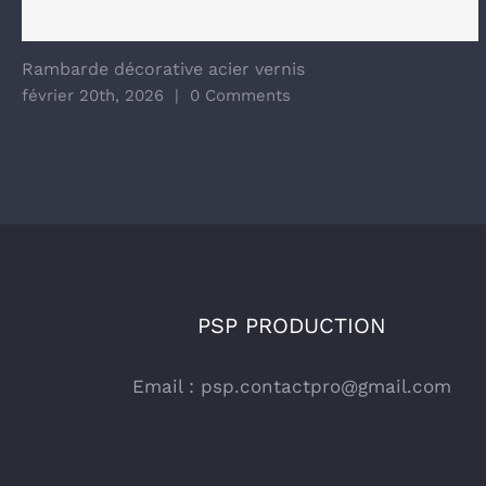
Rambarde décorative acier vernis
février 20th, 2026
|
0 Comments
PSP PRODUCTION
Email :
psp.contactpro@gmail.com