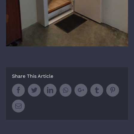
Share This Article
Facebook
Twitter
LinkedIn
Whatsapp
Google+
Tumblr
Pintere
Email