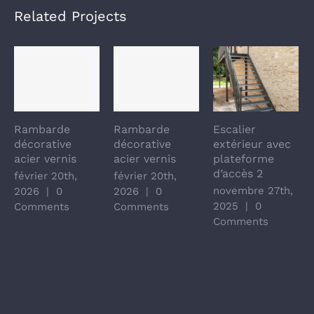
Related Projects
Rambarde
Rambarde
Escalier
décorative
décorative
extérieur avec
acier vernis
acier vernis
plateforme
d’accès 2
février 20th,
février 20th,
novembre 27th,
2026
|
0
2026
|
0
2025
|
0
Comments
Comments
Comments