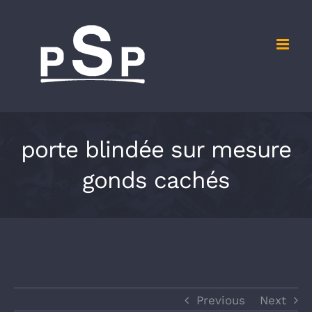
Skip
to
content
porte blindée sur mesure
gonds cachés
Previous
Next