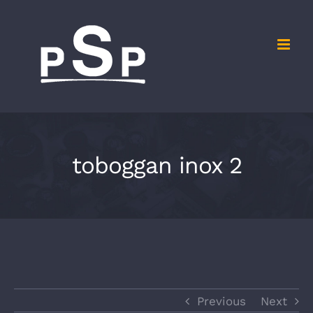
Skip
to
content
toboggan inox 2
Previous
Next