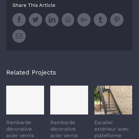
Share This Article
Facebook
Twitter
LinkedIn
Whatsapp
Google+
Tumblr
Pintere
Email
Related Projects
Rambarde
Rambarde
Escalier
décorative
décorative
extérieur avec
acier vernis
acier vernis
plateforme