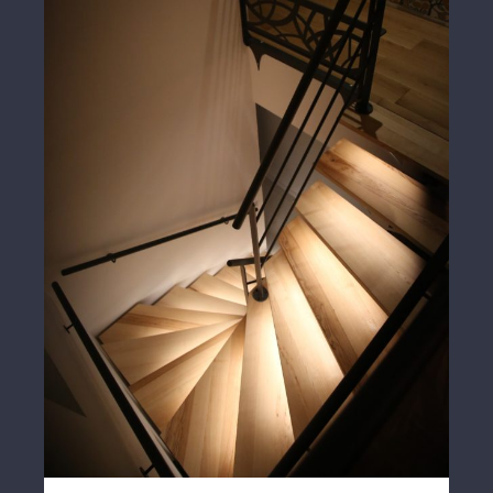
Escalier limon Acier marches bois
rétroéclairé Led