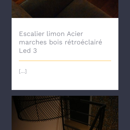
Escalier limon Acier
marches bois rétroéclairé
Led 3
[...]